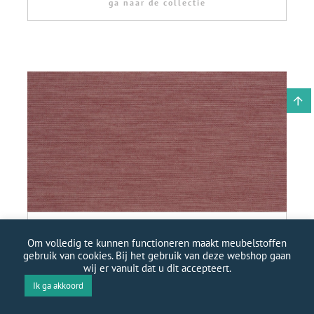
ga naar de collectie
KVADRAT UNIFORM MELANGE
Om volledig te kunnen functioneren maakt meubelstoffen
ga naar de collectie
gebruik van cookies. Bij het gebruik van deze webshop gaan
wij er vanuit dat u dit accepteert.
Ik ga akkoord