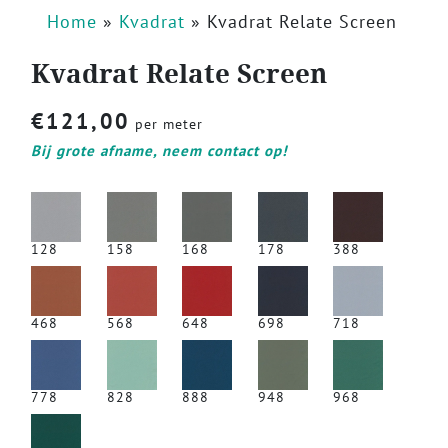
Home
»
Kvadrat
»
Kvadrat Relate Screen
Kvadrat Relate Screen
€
121,00
per meter
Bij grote afname, neem contact op!
128
158
168
178
388
468
568
648
698
718
778
828
888
948
968