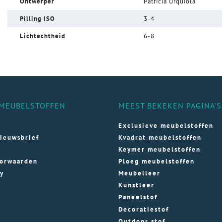
Ontwerper
Patricia Urquiola
Pilling ISO
3-4
Lichtechtheid
6-8
MEUBELSTOFFEN
MEEST BEKEKEN PAGINA'S
Exclusieve meubelstoffen
ieuwsbrief
Kvadrat meubelstoffen
Keymer meubelstoffen
orwaarden
Ploeg meubelstoffen
cy
Meubelleer
Kunstleer
Paneelstof
Decoratiestof
Outdoor stof