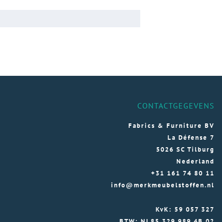
CONTACTGEGEVENS
Fabrics & Furniture BV
La Défense 7
5026 SC Tilburg
Nederland
+31 161 74 80 11
info@merkmeubelstoffen.nl
KvK: 59 057 327
BTW: NL85 329 989 4B 02