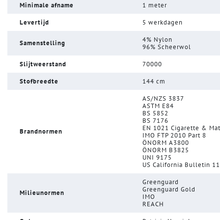
Minimale afname
1 meter
Levertijd
5 werkdagen
4% Nylon
Samenstelling
96% Scheerwol
Slijtweerstand
70000
Stofbreedte
144 cm
AS/NZS 3837
ASTM E84
BS 5852
BS 7176
EN 1021 Cigarette & Ma
Brandnormen
IMO FTP 2010 Part 8
ÖNORM A3800
ÖNORM B3825
UNI 9175
US California Bulletin 1
Greenguard
Greenguard Gold
Milieunormen
IMO
REACH