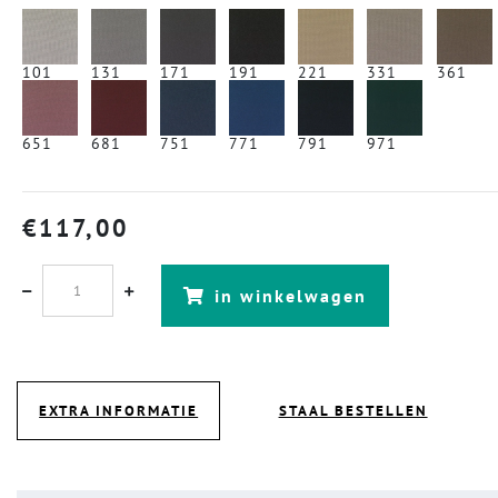
101
131
171
191
221
331
361
651
681
751
771
791
971
€
117,00
in winkelwagen
EXTRA INFORMATIE
STAAL BESTELLEN