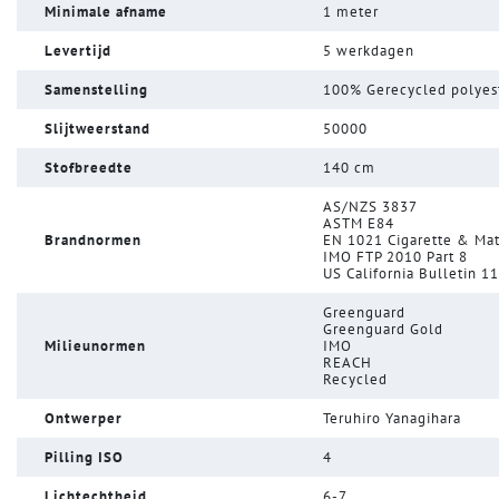
Minimale afname
1 meter
Levertijd
5 werkdagen
Samenstelling
100% Gerecycled polyes
Slijtweerstand
50000
Stofbreedte
140 cm
AS/NZS 3837
ASTM E84
Brandnormen
EN 1021 Cigarette & Ma
IMO FTP 2010 Part 8
US California Bulletin 1
Greenguard
Greenguard Gold
Milieunormen
IMO
REACH
Recycled
Ontwerper
Teruhiro Yanagihara
Pilling ISO
4
Lichtechtheid
6-7