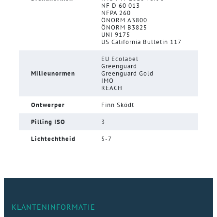
NF D 60 013
NFPA 260
ÖNORM A3800
ÖNORM B3825
UNI 9175
US California Bulletin 117
EU Ecolabel
Greenguard
Milieunormen
Greenguard Gold
IMO
REACH
Ontwerper
Finn Sködt
Pilling ISO
3
Lichtechtheid
5-7
KLANTENINFORMATIE