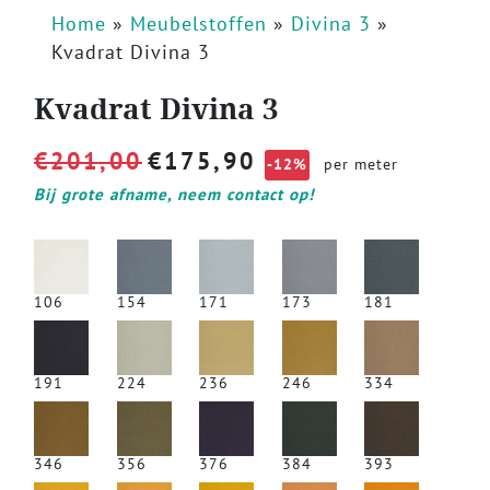
Home
»
Meubelstoffen
»
Divina 3
»
Kvadrat Divina 3
Kvadrat Divina 3
€
201,00
€
175,90
-12%
per meter
Bij grote afname, neem contact op!
106
154
171
173
181
191
224
236
246
334
346
356
376
384
393