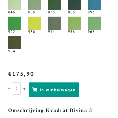
846
856
876
886
893
922
936
944
956
966
984
€
175,90
in winkelwagen
Omschrijving Kvadrat Divina 3