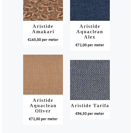
Aristide
Aristide
Amakari
Aquaclean
Alex
€
165,00
per meter
€
72,00
per meter
Dit
Dit
product
product
heeft
heeft
meerdere
meerdere
variaties.
variaties.
Deze
Deze
optie
optie
kan
Aristide
kan
Aquaclean
Aristide Tarifa
gekozen
Oliver
gekozen
€
96,50
per meter
worden
€
72,00
per meter
worden
op
Dit
op
de
Dit
product