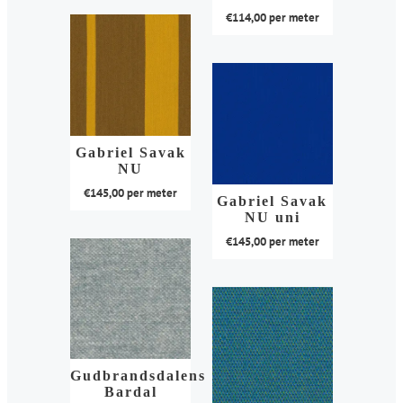
Dit
op
€
114,00
per meter
worden
product
de
op
heeft
Dit
productpagina
de
meerdere
product
productpagina
variaties.
heeft
Deze
meerdere
optie
variaties.
kan
Gabriel Savak
Deze
NU
gekozen
optie
€
145,00
per meter
worden
kan
Gabriel Savak
op
NU uni
gekozen
Dit
de
€
145,00
per meter
worden
product
productpagina
op
heeft
Dit
de
meerdere
product
productpagina
variaties.
heeft
Deze
meerdere
optie
variaties.
kan
Gudbrandsdalens
Deze
Bardal
gekozen