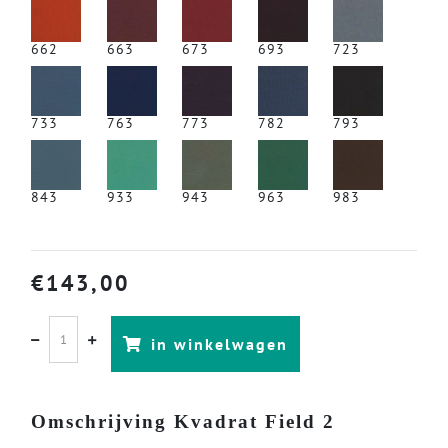
662
663
673
693
723
733
763
773
782
793
843
933
943
963
983
€
143,00
in winkelwagen
Omschrijving Kvadrat Field 2