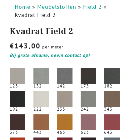
Home
»
Meubelstoffen
»
Field 2
»
Kvadrat Field 2
Kvadrat Field 2
€
143,00
per meter
Bij grote afname, neem contact op!
123
132
142
173
182
192
222
233
242
343
373
443
463
623
643