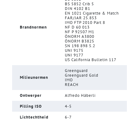
BS 5852 Crib 5
DIN 4102 B1
EN 1021 Cigarette & Match
FAR/JAR 25.853
IMO FTP 2010 Part 8
Brandnormen
NF D 60 013
NF P 92507 M1
ÖNORM A3800
ÖNORM B3825
SN 198 898 5.2
UNI 9175
UNI 9177
US California Bulletin 117
Greenguard
Greenguard Gold
Milieunormen
IMO
REACH
Ontwerper
Alfredo Häberli
Pilling ISO
4-5
Lichtechtheid
6-7