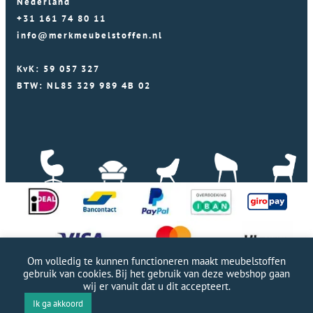
Nederland
+31 161 74 80 11
info@merkmeubelstoffen.nl
KvK: 59 057 327
BTW: NL85 329 989 4B 02
Om volledig te kunnen functioneren maakt meubelstoffen
gebruik van cookies. Bij het gebruik van deze webshop gaan
wij er vanuit dat u dit accepteert.
Professionele WordPress website door Webworx
|
Ik ga akkoord
Copyright Merkmeubelstoffen 2026