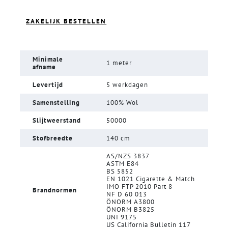
ZAKELIJK BESTELLEN
Minimale
1 meter
afname
Levertijd
5 werkdagen
Samenstelling
100% Wol
Slijtweerstand
50000
Stofbreedte
140 cm
AS/NZS 3837
ASTM E84
BS 5852
EN 1021 Cigarette & Match
IMO FTP 2010 Part 8
Brandnormen
NF D 60 013
ÖNORM A3800
ÖNORM B3825
UNI 9175
US California Bulletin 117