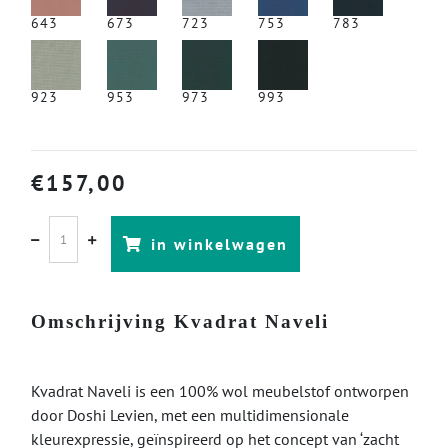
643
673
723
753
783
923
953
973
993
€
157,00
in winkelwagen
Omschrijving Kvadrat Naveli
Kvadrat Naveli is een 100% wol meubelstof ontworpen
door Doshi Levien, met een multidimensionale
kleurexpressie, geïnspireerd op het concept van ‘zacht