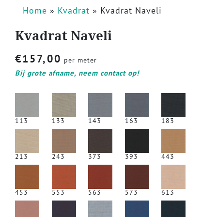
Home
»
Kvadrat
»
Kvadrat Naveli
Kvadrat Naveli
€
157,00
per meter
Bij grote afname, neem contact op!
113
133
143
163
183
213
243
373
393
443
453
553
563
573
613