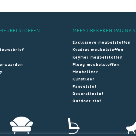
MEUBELSTOFFEN
MEEST BEKEKEN PAGINA'S
Exclusieve meubelstoffen
ieuwsbrief
Kvadrat meubelstoffen
Keymer meubelstoffen
orwaarden
Ploeg meubelstoffen
cy
Meubelleer
Kunstleer
Paneelstof
Decoratiestof
Outdoor stof