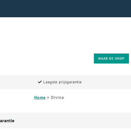
NAAR DE SHOP
Laagste prijsgarantie
Home
»
Divina
arantie