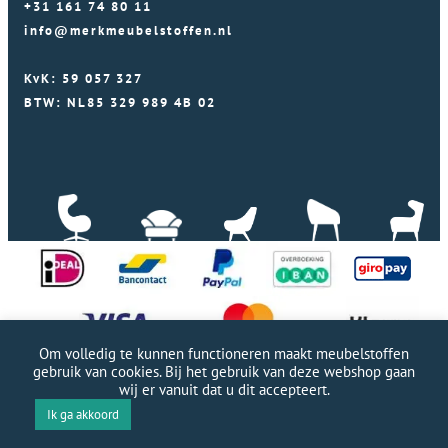
+31 161 74 80 11
info@merkmeubelstoffen.nl
KvK: 59 057 327
BTW: NL85 329 989 4B 02
Om volledig te kunnen functioneren maakt meubelstoffen
gebruik van cookies. Bij het gebruik van deze webshop gaan
wij er vanuit dat u dit accepteert.
Professionele WordPress website door Webworx
|
Ik ga akkoord
Copyright Merkmeubelstoffen 2026