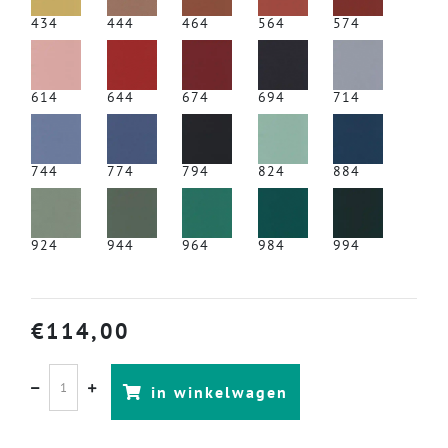
434
444
464
564
574
614
644
674
694
714
744
774
794
824
884
924
944
964
984
994
€
114,00
in winkelwagen