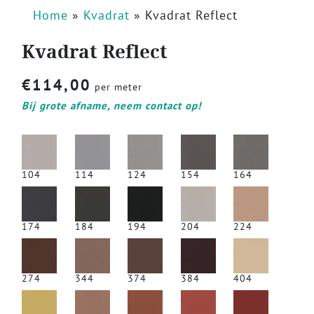
Home
»
Kvadrat
»
Kvadrat Reflect
Kvadrat Reflect
€
114,00
per meter
Bij grote afname, neem contact op!
104
114
124
154
164
174
184
194
204
224
274
344
374
384
404