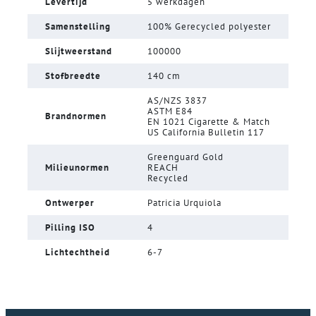
Levertijd
5 werkdagen
Samenstelling
100% Gerecycled polyester
Slijtweerstand
100000
Stofbreedte
140 cm
AS/NZS 3837
ASTM E84
Brandnormen
EN 1021 Cigarette & Match
US California Bulletin 117
Greenguard Gold
Milieunormen
REACH
Recycled
Ontwerper
Patricia Urquiola
Pilling ISO
4
Lichtechtheid
6-7