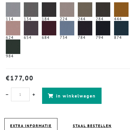
114
134
184
224
244
284
444
624
654
684
734
784
794
874
984
€
177,00
in winkelwagen
EXTRA INFORMATIE
STAAL BESTELLEN