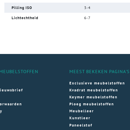
Pilling ISO
3-4
Lichtechtheid
6-7
MEUBELSTOFFEN
MEEST BEKEKEN PAGINA'S
Exclusieve meubelstoffen
ieuwsbrief
Kvadrat meubelstoffen
Keymer meubelstoffen
orwaarden
Ploeg meubelstoffen
cy
Meubelleer
Kunstleer
Paneelstof