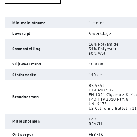
Minimale afname
1 meter
Levertijd
5 werkdagen
16% Polyamide
Samenstelling
34% Polyester
50% Wol
Slijtweerstand
100000
Stofbreedte
140 cm
BS 5852
DIN 4102 B2
EN 1021 Cigarette & Ma
Brandnormen
IMO FTP 2010 Part 8
UNI 9175
US California Bulletin 1
IMO
Milieunormen
REACH
Ontwerper
FEBRIK