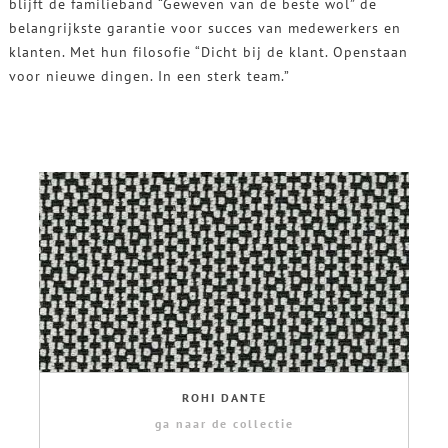
blijft de familieband “Geweven van de beste wol” de
belangrijkste garantie voor succes van medewerkers en
klanten. Met hun filosofie “Dicht bij de klant. Openstaan ​​
voor nieuwe dingen. In een sterk team.”
ROHI DANTE
ga naar de collectie