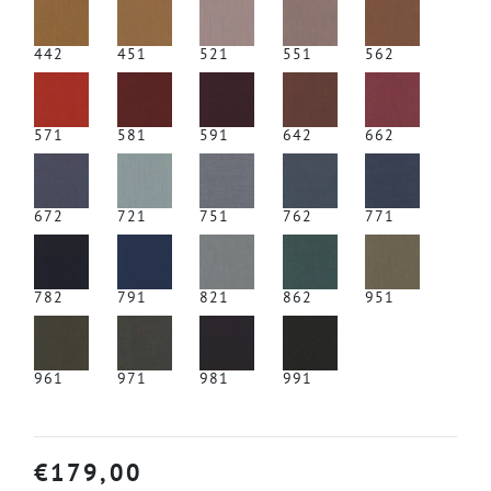
442
451
521
551
562
571
581
591
642
662
672
721
751
762
771
782
791
821
862
951
961
971
981
991
€
179,00