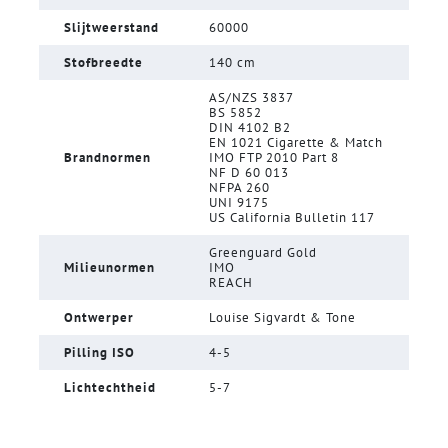
Slijtweerstand
60000
Stofbreedte
140 cm
AS/NZS 3837
BS 5852
DIN 4102 B2
EN 1021 Cigarette & Match
Brandnormen
IMO FTP 2010 Part 8
NF D 60 013
NFPA 260
UNI 9175
US California Bulletin 117
Greenguard Gold
Milieunormen
IMO
REACH
Ontwerper
Louise Sigvardt & Tone
Pilling ISO
4-5
Lichtechtheid
5-7