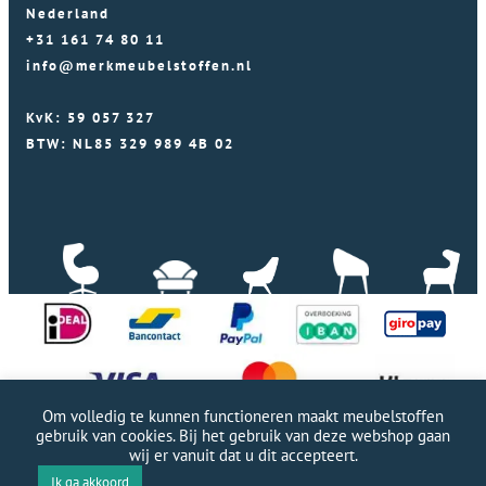
Nederland
+31 161 74 80 11
info@merkmeubelstoffen.nl
KvK: 59 057 327
BTW: NL85 329 989 4B 02
Om volledig te kunnen functioneren maakt meubelstoffen
gebruik van cookies. Bij het gebruik van deze webshop gaan
wij er vanuit dat u dit accepteert.
Professionele WordPress website door Webworx
|
Ik ga akkoord
Copyright Merkmeubelstoffen 2026