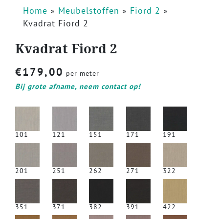
Home
»
Meubelstoffen
»
Fiord 2
»
Kvadrat Fiord 2
Kvadrat Fiord 2
€
179,00
per meter
Bij grote afname, neem contact op!
101
121
151
171
191
201
251
262
271
322
351
371
382
391
422