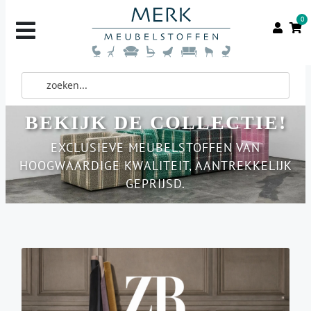
0
BEKIJK DE COLLECTIE!
EXCLUSIEVE MEUBELSTOFFEN VAN
HOOGWAARDIGE KWALITEIT, AANTREKKELIJK
GEPRIJSD.
Bekijk de collectie