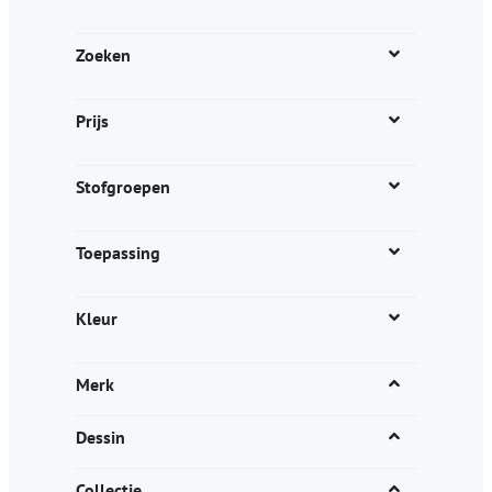
optie
optie
kan
kan
Zoeken
gekozen
gekozen
worden
worden
Prijs
op
op
de
de
productpagina
productpagina
Stofgroepen
Toepassing
Kleur
Merk
Dessin
Collectie