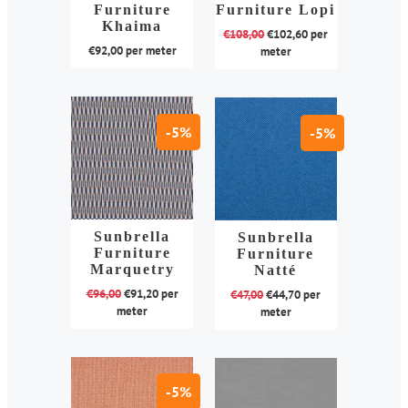
Furniture
Furniture Lopi
gekozen
worden
Khaima
€
108,00
€
102,60
per
worden
op
€
92,00
per meter
meter
op
de
de
Dit
Dit
productpagina
productpagina
product
product
heeft
heeft
-5%
-5%
meerdere
meerdere
variaties.
variaties.
Deze
Deze
optie
optie
kan
Sunbrella
kan
Sunbrella
Furniture
Furniture
gekozen
gekozen
Marquetry
Natté
worden
worden
€
96,00
€
91,20
per
€
47,00
€
44,70
per
op
op
meter
meter
de
de
Dit
Dit
productpagina
productpagina
product
product
heeft
heeft
-5%