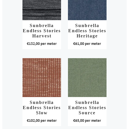
Sunbrella
Sunbrella
Endless Stories
Endless Stories
Harvest
Heritage
€
132,00
per meter
€
61,00
per meter
Dit
Dit
product
product
heeft
heeft
meerdere
meerdere
variaties.
variaties.
Deze
Deze
optie
optie
kan
kan
Sunbrella
Sunbrella
Endless Stories
Endless Stories
gekozen
gekozen
Slow
Source
worden
worden
€
102,00
per meter
€
65,00
per meter
op
op