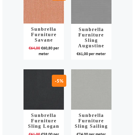
meerdere
meerdere
variaties.
variaties.
Deze
Deze
optie
optie
kan
Sunbrella
kan
Sunbrella
Furniture
Furniture
gekozen
gekozen
Savane
Sling
worden
worden
Augustine
€
64,00
€
60,80
per
op
op
meter
€
61,00
per meter
de
de
Dit
Dit
productpagina
productpagina
product
product
heeft
heeft
-5%
meerdere
meerdere
variaties.
variaties.
Deze
Deze
optie
optie
kan
kan
Sunbrella
Sunbrella
Furniture
Furniture
gekozen
gekozen
Sling Logan
Sling Sailing
worden
worden
€
61,00
€
58,00
per
€
74,00
per meter