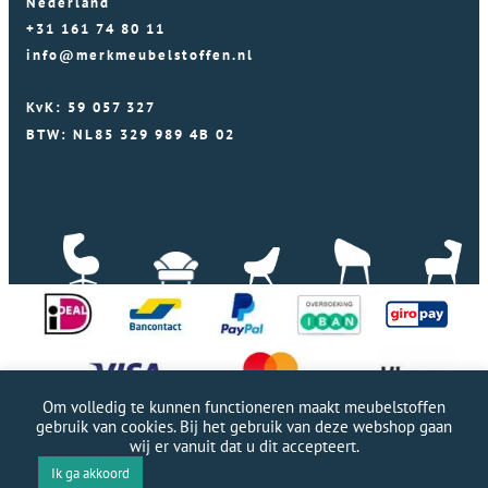
Nederland
+31 161 74 80 11
info@merkmeubelstoffen.nl
KvK: 59 057 327
BTW: NL85 329 989 4B 02
Om volledig te kunnen functioneren maakt meubelstoffen
gebruik van cookies. Bij het gebruik van deze webshop gaan
wij er vanuit dat u dit accepteert.
Professionele WordPress website door Webworx
|
Ik ga akkoord
Copyright Merkmeubelstoffen 2026