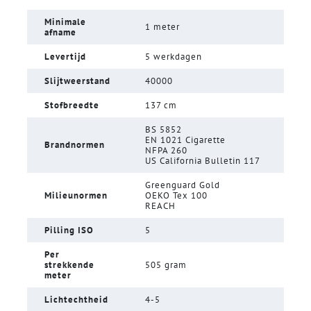
Minimale
1 meter
afname
Levertijd
5 werkdagen
Slijtweerstand
40000
Stofbreedte
137 cm
BS 5852
EN 1021 Cigarette
Brandnormen
NFPA 260
US California Bulletin 117
Greenguard Gold
Milieunormen
OEKO Tex 100
REACH
Pilling ISO
5
Per
strekkende
505 gram
meter
Lichtechtheid
4-5