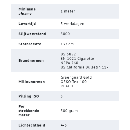
Minimale
1 meter
afname
Levertijd
5 werkdagen
Slijtweerstand
5000
Stofbreedte
137 cm
BS 5852
EN 1021 Cigarette
Brandnormen
NFPA 260
US California Bulletin 117
Greenguard Gold
Milieunormen
OEKO Tex 100
REACH
Pilling ISO
5
Per
strekkende
580 gram
meter
Lichtechtheid
4-5