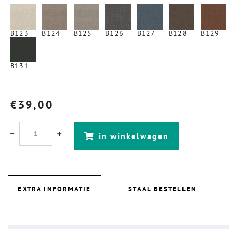
B123
B124
B125
B126
B127
B128
B129
B131
€
39,00
in winkelwagen
EXTRA INFORMATIE
STAAL BESTELLEN