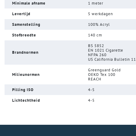
Minimale afname
1 meter
Levertijd
5 werkdagen
Samenstelling
100% Acryl
Stofbreedte
140 cm
BS 5852
EN 1021 Cigarette
Brandnormen
NFPA 260
US California Bulletin 1
Greenguard Gold
Milieunormen
OEKO Tex 100
REACH
Pilling ISO
4-5
Lichtechtheid
4-5