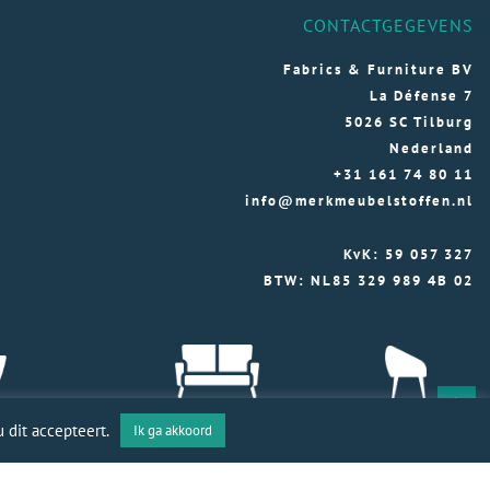
CONTACTGEGEVENS
Fabrics & Furniture BV
La Défense 7
5026 SC Tilburg
Nederland
+31 161 74 80 11
info@merkmeubelstoffen.nl
KvK: 59 057 327
BTW: NL85 329 989 4B 02
 dit accepteert.
Ik ga akkoord
toffen 2026