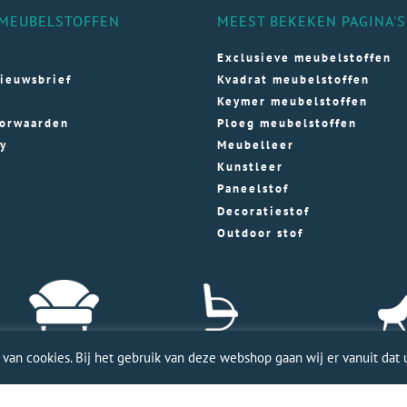
MEUBELSTOFFEN
MEEST BEKEKEN PAGINA'S
Exclusieve meubelstoffen
ieuwsbrief
Kvadrat meubelstoffen
Keymer meubelstoffen
orwaarden
Ploeg meubelstoffen
cy
Meubelleer
Kunstleer
Paneelstof
Decoratiestof
Outdoor stof
an cookies. Bij het gebruik van deze webshop gaan wij er vanuit dat u
ele WordPress website door Webworx
| Copyright Merkmeubels