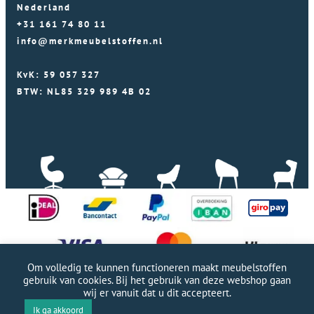
Nederland
+31 161 74 80 11
info@merkmeubelstoffen.nl
KvK: 59 057 327
BTW: NL85 329 989 4B 02
Om volledig te kunnen functioneren maakt meubelstoffen
gebruik van cookies. Bij het gebruik van deze webshop gaan
wij er vanuit dat u dit accepteert.
Professionele WordPress website door Webworx
|
Ik ga akkoord
Copyright Merkmeubelstoffen 2026