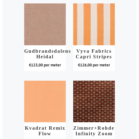
de
de
product
product
productpagina
productpagina
heeft
heeft
meerdere
meerdere
variaties.
variaties.
Deze
Deze
optie
optie
kan
kan
Gudbrandsdalens
Vyva Fabrics
Heidal
Capri Stripes
gekozen
gekozen
€
123,00
per meter
€
126,00
per meter
worden
worden
op
op
Dit
Dit
de
de
product
product
productpagina
productpagina
heeft
heeft
meerdere
meerdere
variaties.
variaties.
Deze
Deze
optie
optie
kan
kan
Kvadrat Remix
Zimmer+Rohde
Flow
Infinity Zoom
gekozen
gekozen