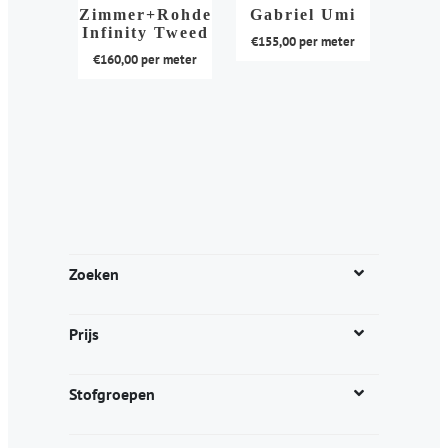
kan
kan
Zimmer+Rohde
Gabriel Umi
Infinity Tweed
gekozen
gekozen
€
155,00
per meter
€
160,00
per meter
worden
worden
Dit
op
op
Dit
product
de
de
product
heeft
productpagina
productpagina
heeft
meerdere
meerdere
variaties.
variaties.
Deze
Deze
optie
optie
kan
kan
gekozen
Zoeken
gekozen
worden
worden
op
Prijs
op
de
de
productpagina
productpagina
Stofgroepen