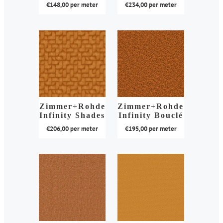
€
148,00
per meter
€
234,00
per meter
worden
worden
op
op
Dit
Dit
de
de
product
product
productpagina
productpagina
heeft
heeft
meerdere
meerdere
variaties.
variaties.
Deze
Deze
optie
optie
kan
kan
Zimmer+Rohde
Zimmer+Rohde
Infinity Shades
Infinity Bouclé
gekozen
gekozen
€
206,00
per meter
€
195,00
per meter
worden
worden
op
op
Dit
Dit
de
de
product
product
productpagina
productpagina
heeft
heeft
meerdere
meerdere
variaties.
variaties.
Deze
Deze
optie
optie