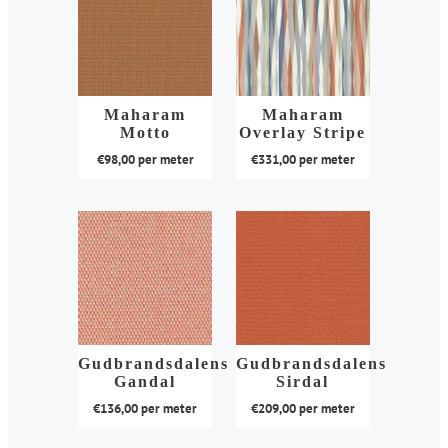
Maharam
Maharam
Motto
Overlay Stripe
€
98,00
per meter
€
331,00
per meter
Dit
Dit
product
product
heeft
heeft
meerdere
meerdere
variaties.
variaties.
Deze
Deze
optie
optie
kan
kan
Gudbrandsdalens
Gudbrandsdalens
Gandal
Sirdal
gekozen
gekozen
€
136,00
per meter
€
209,00
per meter
worden
worden
op
op
Dit
Dit