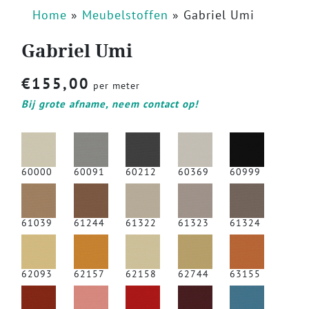
Home
»
Meubelstoffen
»
Gabriel Umi
Gabriel Umi
€
155,00
per meter
Bij grote afname, neem contact op!
60000
60091
60212
60369
60999
61039
61244
61322
61323
61324
62093
62157
62158
62744
63155