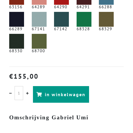
63156
64289
64290
64291
66288
66289
67141
67142
68328
68329
68330
68700
€
155,00
in winkelwagen
Omschrijving Gabriel Umi