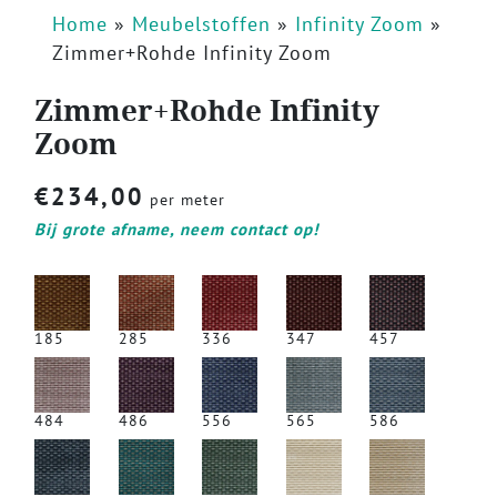
Home
»
Meubelstoffen
»
Infinity Zoom
»
Zimmer+Rohde Infinity Zoom
Zimmer+Rohde Infinity
Zoom
€
234,00
per meter
Bij grote afname, neem contact op!
185
285
336
347
457
484
486
556
565
586