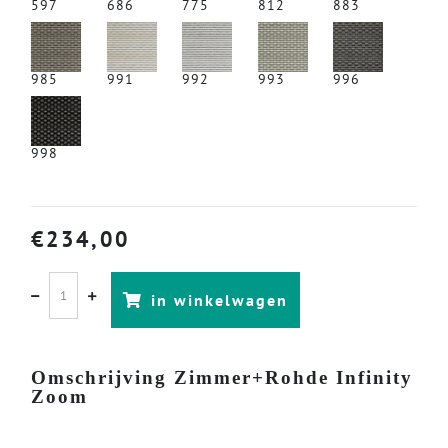
597
686
775
812
883
985
991
992
993
996
998
€
234,00
in winkelwagen
Omschrijving Zimmer+Rohde Infinity
Zoom