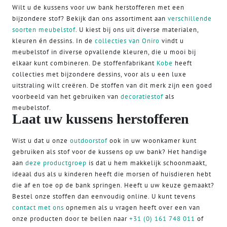
Wilt u de kussens voor uw bank herstofferen met een
bijzondere stof? Bekijk dan ons assortiment aan
verschillende
soorten meubelstof
. U kiest bij ons uit diverse materialen,
kleuren én dessins. In de
collecties van Oniro
vindt u
meubelstof in diverse opvallende kleuren, die u mooi bij
elkaar kunt combineren. De stoffenfabrikant
Kobe
heeft
collecties met bijzondere dessins, voor als u een luxe
uitstraling wilt creëren. De stoffen van dit merk zijn een goed
voorbeeld van het gebruiken van
decoratiestof
als
meubelstof.
Laat uw kussens herstofferen
Wist u dat u onze
outdoorstof
ook in uw woonkamer kunt
gebruiken als stof voor de kussens op uw bank? Het handige
aan
deze productgroep
is dat u hem makkelijk schoonmaakt,
ideaal dus als u kinderen heeft die morsen of huisdieren hebt
die af en toe op de bank springen. Heeft u uw keuze gemaakt?
Bestel onze stoffen dan eenvoudig online. U kunt tevens
contact met ons
opnemen als u vragen heeft over een van
onze producten door te bellen naar
+31 (0) 161 748 011
of