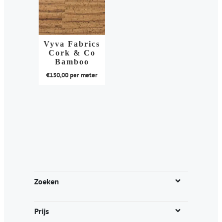
Vyva Fabrics
Cork & Co
Bamboo
€
150,00
per meter
Dit
product
heeft
meerdere
variaties.
Deze
optie
kan
Zoeken
gekozen
worden
Prijs
op