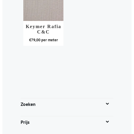
Keymer Rafia
C&C
€
79,00
per meter
Dit
product
heeft
meerdere
variaties.
Deze
optie
kan
Zoeken
gekozen
worden
Prijs
op
de