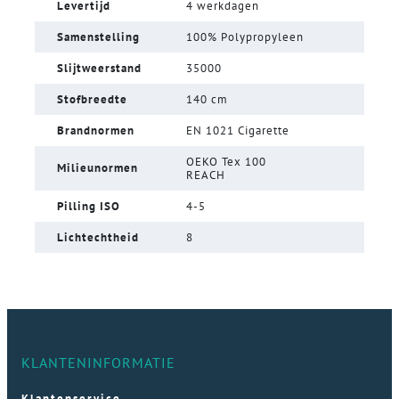
Levertijd
4 werkdagen
Samenstelling
100% Polypropyleen
Slijtweerstand
35000
Stofbreedte
140 cm
Brandnormen
EN 1021 Cigarette
OEKO Tex 100
Milieunormen
REACH
Pilling ISO
4-5
Lichtechtheid
8
KLANTENINFORMATIE
Klantenservice