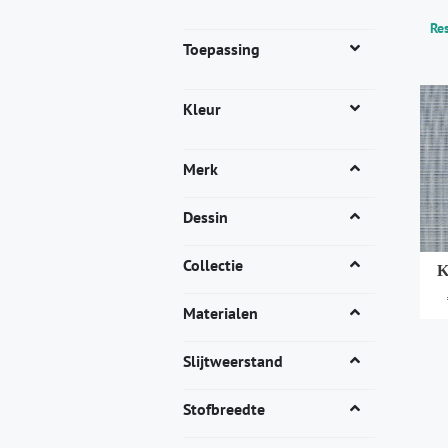
Res
Toepassing
Kleur
Merk
Dessin
Collectie
K
Materialen
Dit
pro
Slijtweerstand
heef
mee
Stofbreedte
vari