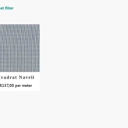
et filter
vadrat Naveli
€
157,00
per meter
duct
t
rdere
aties.