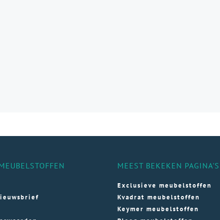
e
e
ozen
den
ductpagina
MEUBELSTOFFEN
MEEST BEKEKEN PAGINA'S
Exclusieve meubelstoffen
ieuwsbrief
Kvadrat meubelstoffen
Keymer meubelstoffen