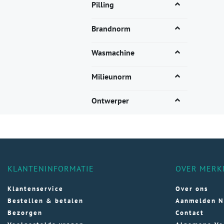
Dez
Pilling
opti
kan
Brandnorm
gek
wor
Wasmachine
op
de
Milieunorm
pro
Ontwerper
KLANTENINFORMATIE
OVER MERK
Klantenservice
Over ons
Bestellen & betalen
Aanmelden N
Bezorgen
Contact