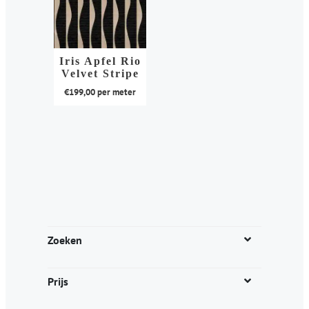
Iris Apfel Rio
Velvet Stripe
€
199,00
per meter
Dit
product
heeft
meerdere
variaties.
Deze
optie
kan
Zoeken
gekozen
worden
Prijs
op
de