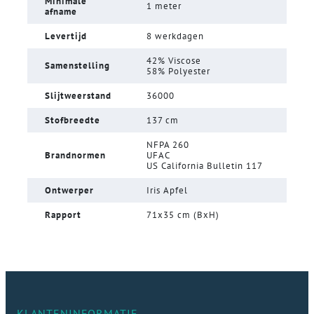
Minimale
1 meter
afname
Levertijd
8 werkdagen
42% Viscose
Samenstelling
58% Polyester
Slijtweerstand
36000
Stofbreedte
137 cm
NFPA 260
Brandnormen
UFAC
US California Bulletin 117
Ontwerper
Iris Apfel
Rapport
71x35 cm (BxH)
KLANTENINFORMATIE