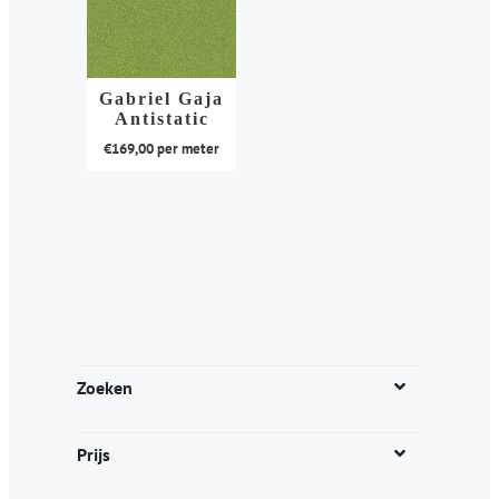
Gabriel Gaja
Antistatic
€
169,00
per meter
Dit
product
heeft
meerdere
variaties.
Deze
optie
kan
Zoeken
gekozen
worden
Prijs
op
de