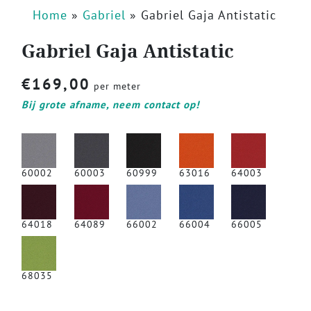
Home
»
Gabriel
»
Gabriel Gaja Antistatic
Gabriel Gaja Antistatic
€
169,00
per meter
Bij grote afname, neem contact op!
60002
60003
60999
63016
64003
64018
64089
66002
66004
66005
68035