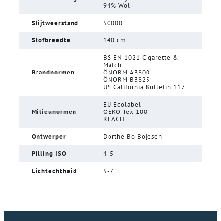
94% Wol
Slijtweerstand
50000
Stofbreedte
140 cm
BS EN 1021 Cigarette &
Match
Brandnormen
ÖNORM A3800
ÖNORM B3825
US California Bulletin 117
EU Ecolabel
Milieunormen
OEKO Tex 100
REACH
Ontwerper
Dorthe Bo Bojesen
Pilling ISO
4-5
Lichtechtheid
5-7