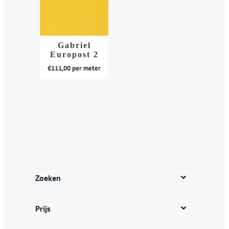
Gabriel
Europost 2
€
111,00
per meter
Dit
product
heeft
meerdere
variaties.
Deze
optie
kan
Zoeken
gekozen
worden
Prijs
op
de