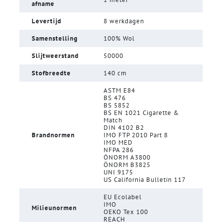
afname
Levertijd
8 werkdagen
Samenstelling
100% Wol
Slijtweerstand
50000
Stofbreedte
140 cm
ASTM E84
BS 476
BS 5852
BS EN 1021 Cigarette &
Match
DIN 4102 B2
Brandnormen
IMO FTP 2010 Part 8
IMO MED
NFPA 286
ÖNORM A3800
ÖNORM B3825
UNI 9175
US California Bulletin 117
EU Ecolabel
IMO
Milieunormen
OEKO Tex 100
REACH