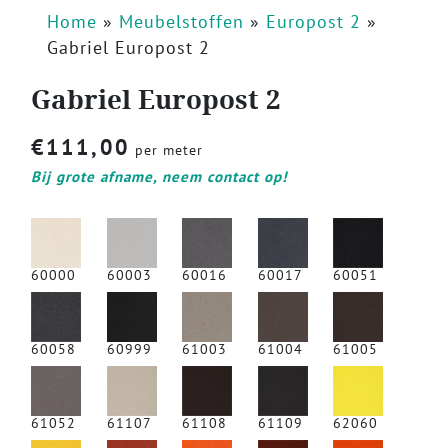
Home
»
Meubelstoffen
»
Europost 2
»
Gabriel Europost 2
Gabriel Europost 2
€
111,00
per meter
Bij grote afname, neem contact op!
60000
60003
60016
60017
60051
60058
60999
61003
61004
61005
61052
61107
61108
61109
62060