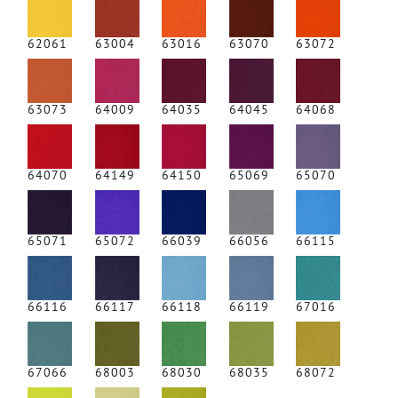
62061
63004
63016
63070
63072
63073
64009
64035
64045
64068
64070
64149
64150
65069
65070
65071
65072
66039
66056
66115
66116
66117
66118
66119
67016
67066
68003
68030
68035
68072