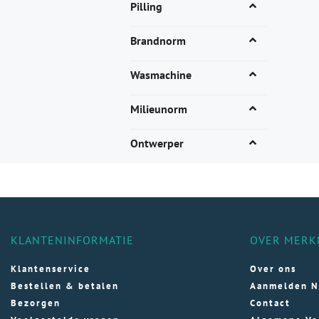
Dez
Pilling
opti
kan
Brandnorm
gek
wor
Wasmachine
op
de
Milieunorm
pro
Ontwerper
KLANTENINFORMATIE
OVER MERK
Klantenservice
Over ons
Bestellen & betalen
Aanmelden N
Bezorgen
Contact