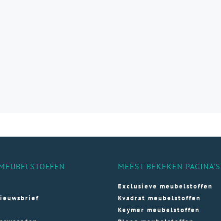
e
e
ozen
den
ductpagina
MEUBELSTOFFEN
MEEST BEKEKEN PAGINA'S
Exclusieve meubelstoffen
ieuwsbrief
Kvadrat meubelstoffen
Keymer meubelstoffen