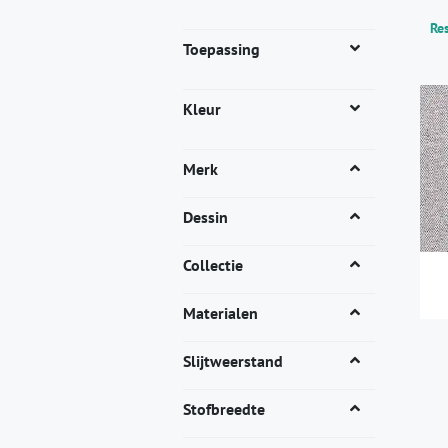
Res
Toepassing
Kleur
Merk
Dessin
Collectie
Materialen
Dit
pro
Slijtweerstand
heef
mee
Stofbreedte
vari