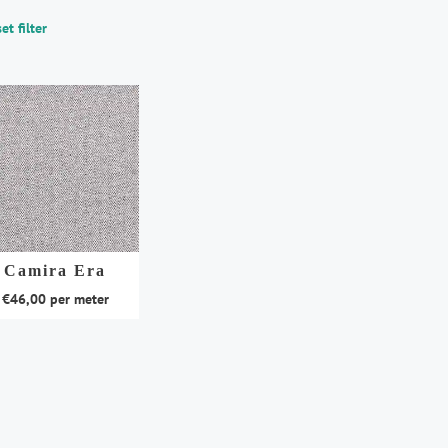
et filter
Camira Era
€
46,00
per meter
duct
t
rdere
aties.