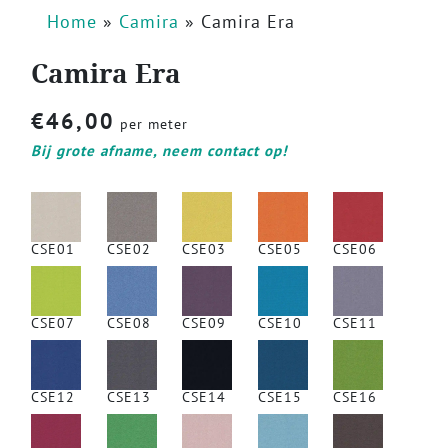
Home
»
Camira
»
Camira Era
Camira Era
€
46,00
per meter
Bij grote afname, neem contact op!
CSE01
CSE02
CSE03
CSE05
CSE06
CSE07
CSE08
CSE09
CSE10
CSE11
CSE12
CSE13
CSE14
CSE15
CSE16