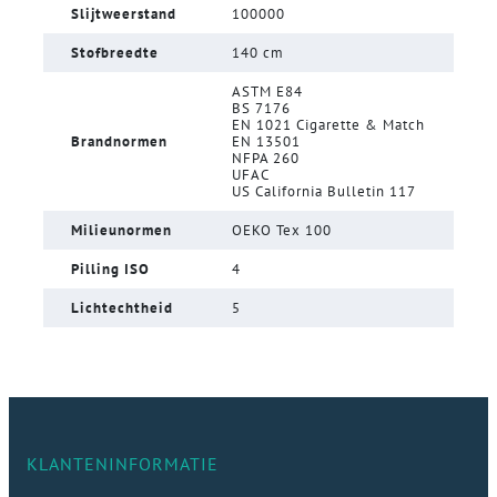
Slijtweerstand
100000
Stofbreedte
140 cm
ASTM E84
BS 7176
EN 1021 Cigarette & Match
Brandnormen
EN 13501
NFPA 260
UFAC
US California Bulletin 117
Milieunormen
OEKO Tex 100
Pilling ISO
4
Lichtechtheid
5
KLANTENINFORMATIE