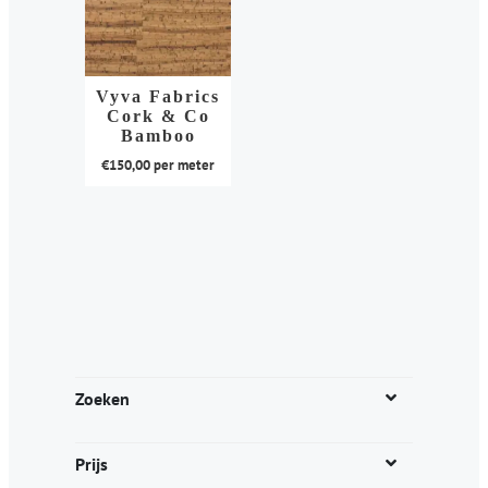
Vyva Fabrics
Cork & Co
Bamboo
€
150,00
per meter
Dit
product
heeft
meerdere
variaties.
Deze
optie
kan
Zoeken
gekozen
worden
Prijs
op