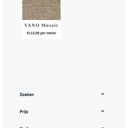
VANO Mosaic
€
115,00
per meter
Dit
product
heeft
meerdere
variaties.
Deze
optie
kan
Zoeken
gekozen
worden
Prijs
op
de
productpagina