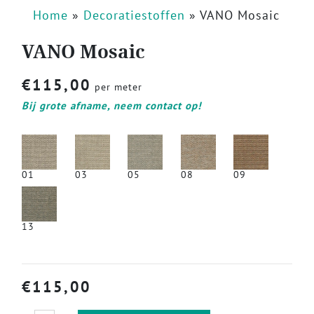
Home
»
Decoratiestoffen
»
VANO Mosaic
VANO Mosaic
€
115,00
per meter
Bij grote afname, neem contact op!
01
03
05
08
09
13
€
115,00