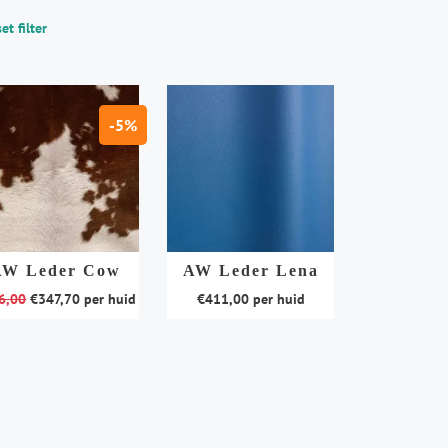
et filter
-5%
AW Leder Cow
AW Leder Lena
6,00
€
347,70
per huid
€
411,00
per huid
Dit
duct
product
t
heeft
rdere
meerdere
aties.
variaties.