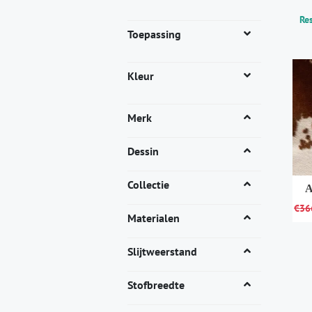
Res
Toepassing
Kleur
Merk
Dessin
Collectie
€
36
Materialen
Dit
pro
Slijtweerstand
heef
mee
Stofbreedte
vari