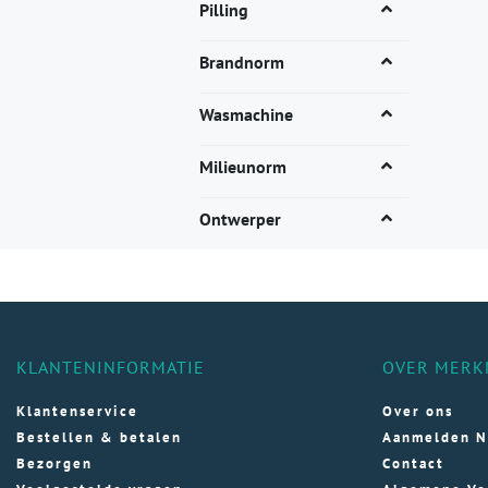
Dez
Pilling
opti
kan
Brandnorm
gek
wor
Wasmachine
op
de
Milieunorm
pro
Ontwerper
KLANTENINFORMATIE
OVER MERK
Klantenservice
Over ons
Bestellen & betalen
Aanmelden N
Bezorgen
Contact