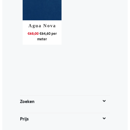
Agua Nova
€
68,00
€
64,60
per
meter
Dit
product
heeft
meerdere
variaties.
Deze
optie
kan
Zoeken
gekozen
worden
Prijs
op
de