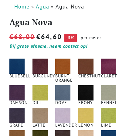
Home
»
Agua
»
Agua Nova
Agua Nova
€
68,00
€
64,60
-5%
per meter
Bij grote afname, neem contact op!
BLUEBELL
BURGUNDY
BURNT-
CHESTNUT
CLARET
ORANGE
DAMSON
DILL
DOVE
EBONY
FENNEL
GRAPE
LATTE
LAVENDER
LEMON
LIME