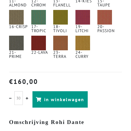
11-
12-
13-
14-KIES
15-
ALMOND
CHROM
FLANELL
TAUPE
16-CRISP
17-
18-
19-
20-
TROPIC
TIVOLI
LITCHI
PASSION
21-
22-LAVA
23-
24-
PRIME
TERRA
CURRY
€
160,00
in winkelwagen
Omschrijving Rohi Dante