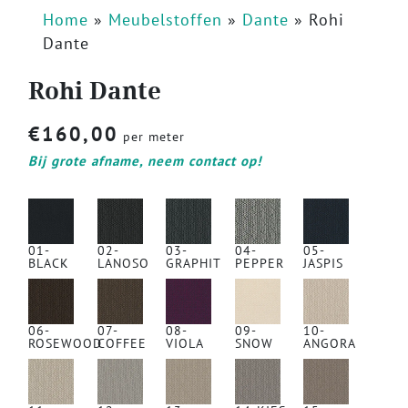
Home
»
Meubelstoffen
»
Dante
»
Rohi
Dante
Rohi Dante
€
160,00
per meter
Bij grote afname, neem contact op!
01-
02-
03-
04-
05-
BLACK
LANOSO
GRAPHIT
PEPPER
JASPIS
06-
07-
08-
09-
10-
ROSEWOOD
COFFEE
VIOLA
SNOW
ANGORA