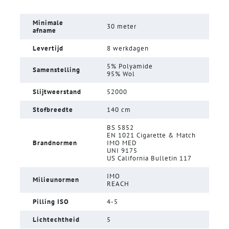
Minimale
30 meter
afname
Levertijd
8 werkdagen
5% Polyamide
Samenstelling
95% Wol
Slijtweerstand
52000
Stofbreedte
140 cm
BS 5852
EN 1021 Cigarette & Match
Brandnormen
IMO MED
UNI 9175
US California Bulletin 117
IMO
Milieunormen
REACH
Pilling ISO
4-5
Lichtechtheid
5