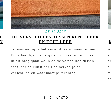
05-12-2023
U
DE VERSCHILLEN TUSSEN KUNSTLEER
EN
EN ECHT LEER
Tegenwoordig is het verschil lastig meer te zien.
W
Kunstleer lijkt namelijk enorm veel op echt leer.
a
In dit blog gaan we in op de verschillen tussen
on
echt leer en kunstleer. Hoe herken je de
e
verschillen en waar moet je rekening...
m
de
1
2
NEXT