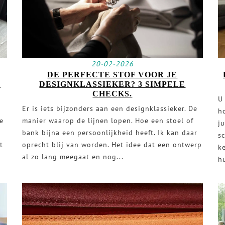
20-02-2026
DE PERFECTE STOF VOOR JE
E
DESIGNKLASSIEKER? 3 SIMPELE
CHECKS.
U
Er is iets bijzonders aan een designklassieker. De
h
e
manier waarop de lijnen lopen. Hoe een stoel of
ju
bank bijna een persoonlijkheid heeft. Ik kan daar
s
t
oprecht blij van worden. Het idee dat een ontwerp
k
al zo lang meegaat en nog...
h