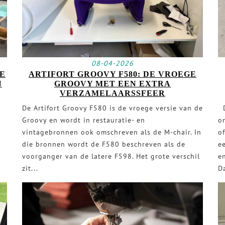
08-04-2026
IE
ARTIFORT GROOVY F580: DE VROEGE
N
GROOVY MET EEN EXTRA
VERZAMELAARSSFEER
De Artifort Groovy F580 is de vroege versie van de
D
Groovy en wordt in restauratie- en
o
vintagebronnen ook omschreven als de M-chair. In
of
die bronnen wordt de F580 beschreven als de
e
voorganger van de latere F598. Het grote verschil
e
zit...
Da