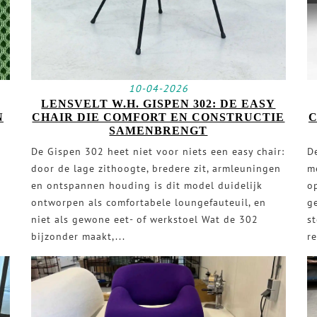
10-04-2026
LENSVELT W.H. GISPEN 302: DE EASY
N
CHAIR DIE COMFORT EN CONSTRUCTIE
C
SAMENBRENGT
De Gispen 302 heet niet voor niets een easy chair:
De
door de lage zithoogte, bredere zit, armleuningen
m
en ontspannen houding is dit model duidelijk
o
ontworpen als comfortabele loungefauteuil, en
g
niet als gewone eet- of werkstoel Wat de 302
s
bijzonder maakt,...
r