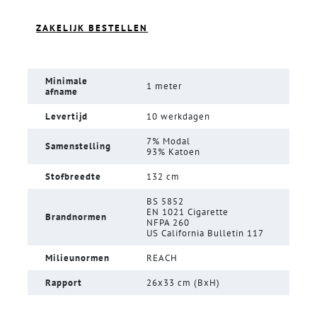
ZAKELIJK BESTELLEN
Minimale
1 meter
afname
Levertijd
10 werkdagen
7% Modal
Samenstelling
93% Katoen
Stofbreedte
132 cm
BS 5852
EN 1021 Cigarette
Brandnormen
NFPA 260
US California Bulletin 117
Milieunormen
REACH
Rapport
26x33 cm (BxH)