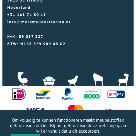
5026 SC Tilburg
Nederland
+31 161 74 80 11
info@merkmeubelstoffen.nl
KvK: 59 057 327
BTW: NL85 329 989 4B 02
Om volledig te kunnen functioneren maakt meubelstoffen
gebruik van cookies. Bij het gebruik van deze webshop gaan
wij er vanuit dat u dit accepteert.
Professionele WordPress website door Webworx
|