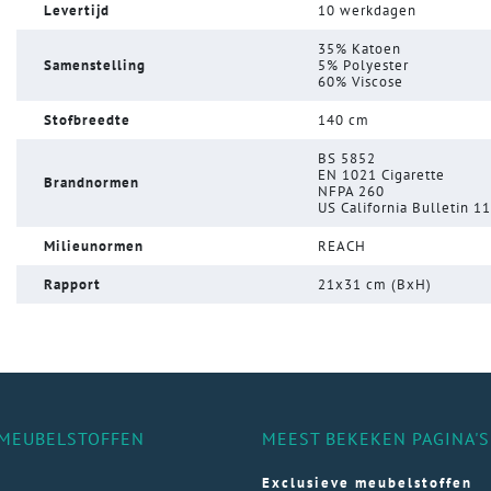
Levertijd
10 werkdagen
35% Katoen
Samenstelling
5% Polyester
60% Viscose
Stofbreedte
140 cm
BS 5852
EN 1021 Cigarette
Brandnormen
NFPA 260
US California Bulletin 1
Milieunormen
REACH
Rapport
21x31 cm (BxH)
MEUBELSTOFFEN
MEEST BEKEKEN PAGINA'S
Exclusieve meubelstoffen