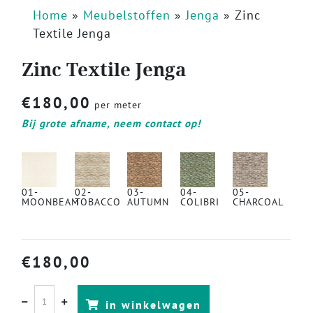
Home
»
Meubelstoffen
»
Jenga
»
Zinc
Textile Jenga
Zinc Textile Jenga
€
180,00
per meter
Bij grote afname, neem contact op!
01-
02-
03-
04-
05-
MOONBEAM
TOBACCO
AUTUMN
COLIBRI
CHARCOAL
€
180,00
in winkelwagen