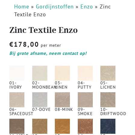
Home
»
Gordijnstoffen
»
Enzo
»
Zinc
Textile Enzo
Zinc Textile Enzo
€
178,00
per meter
Bij grote afname, neem contact op!
01-
02-
03-
04-
05-
IVORY
MOONBEAM
LINEN
PUTTY
LICHEN
06-
07-DOVE
08-MINK
09-
10-
SPACEDUST
SMOKE
DRIFTWOOD