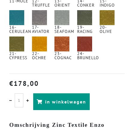
11-MOLE
12-
13-
14-
15-
TRUFFLE
ORIENT
CONKER
INDIGO
16-
17-
18-
19-
20-
CERULEAN
AVIATOR
SEAFOAM
RACING
OLIVE
21-
22-
23-
24-
CYPRESS
OCHRE
COGNAC
BRUNELLO
€
178,00
in winkelwagen
Omschrijving Zinc Textile Enzo