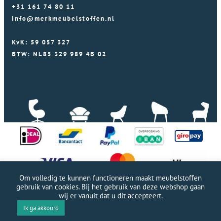
+31 161 74 80 11
info@merkmeubelstoffen.nl
KvK: 59 057 327
BTW: NL85 329 989 4B 02
Om volledig te kunnen functioneren maakt meubelstoffen
gebruik van cookies. Bij het gebruik van deze webshop gaan
wij er vanuit dat u dit accepteert.
Professionele WordPress website door Webworx
|
Ik ga akkoord
Copyright Merkmeubelstoffen 2026