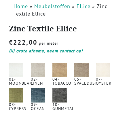
Home
»
Meubelstoffen
»
Ellice
»
Zinc
Textile Ellice
Zinc Textile Ellice
€
222,00
per meter
Bij grote afname, neem contact op!
01-
02-
04-
05-
07-
MOONBEAM
LINEN
TOBACCO
SPACEDUST
OYSTER
08-
09-
10-
CYPRESS
OCEAN
GUNMETAL