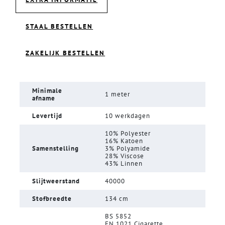
STAAL BESTELLEN
ZAKELIJK BESTELLEN
Minimale
1 meter
afname
Levertijd
10 werkdagen
10% Polyester
16% Katoen
Samenstelling
3% Polyamide
28% Viscose
43% Linnen
Slijtweerstand
40000
Stofbreedte
134 cm
BS 5852
EN 1021 Cigarette