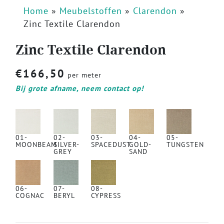
Home
»
Meubelstoffen
»
Clarendon
»
Zinc Textile Clarendon
Zinc Textile Clarendon
€
166,50
per meter
Bij grote afname, neem contact op!
01-
02-
03-
04-
05-
MOONBEAM
SILVER-
SPACEDUST
GOLD-
TUNGSTEN
GREY
SAND
06-
07-
08-
COGNAC
BERYL
CYPRESS