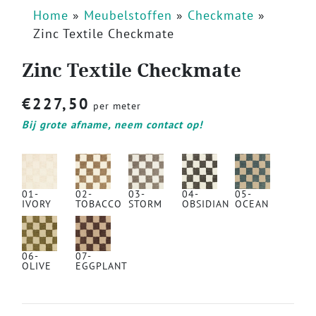
Home
»
Meubelstoffen
»
Checkmate
»
Zinc Textile Checkmate
Zinc Textile Checkmate
€
227,50
per meter
Bij grote afname, neem contact op!
01-
02-
03-
04-
05-
IVORY
TOBACCO
STORM
OBSIDIAN
OCEAN
06-
07-
OLIVE
EGGPLANT